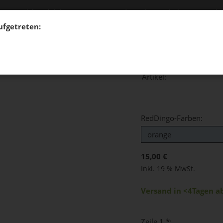
Halsbandplaketten
Hundemarken-Zubehör
Prakt
aufgetreten:
Artikel:
RedDingo-Farben:
15,00 €
Inkl. 19 % MwSt.
Versand in <4Tagen a
Zeile 1 *: