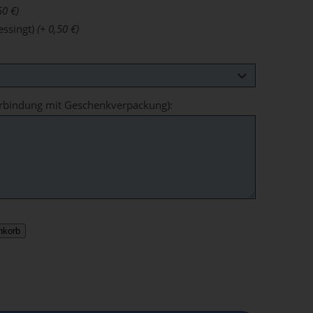
50 €)
essingt)
(+ 0,50 €)
erbindung mit Geschenkverpackung):
nkorb