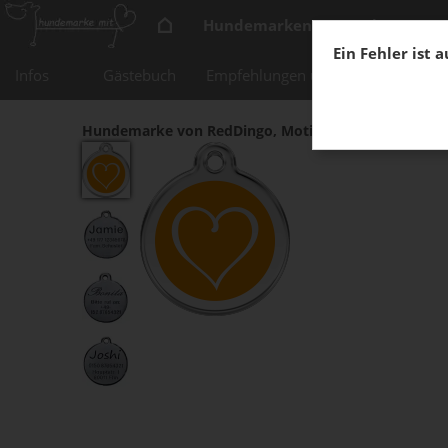
Hundemarken zum Anhängen
Ein Fehler ist 
Infos
Gästebuch
Empfehlungen und Links
FAQ
Hundemarke von RedDingo, Motiv: Tribal Heart